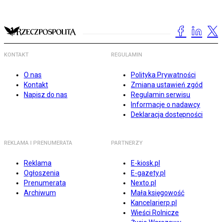
KONTAKT
REGULAMIN
O nas
Polityka Prywatności
Kontakt
Zmiana ustawień zgód
Napisz do nas
Regulamin serwisu
Informacje o nadawcy
Deklaracja dostępności
REKLAMA I PRENUMERATA
PARTNERZY
Reklama
E-kiosk.pl
Ogłoszenia
E-gazety.pl
Prenumerata
Nexto.pl
Archiwum
Mała księgowość
Kancelarierp.pl
Wieści Rolnicze