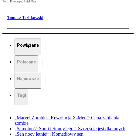
Foto: Fotorzepa, Rafał Guz
Tomasz Terlikowski
Powiązane
Polecane
Najnowsze
Tagi
„Marvel Zombies: Rewolucja X-Men”: Cena zabijania
zombie
„Samotność Sonii i Sunny’ego”: Szczęście jest dla innych
„Sen nocy letniej”: Komediowy sen