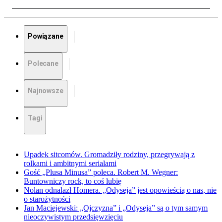
Powiązane
Polecane
Najnowsze
Tagi
Upadek sitcomów. Gromadziły rodziny, przegrywają z
rolkami i ambitnymi serialami
Gość „Plusa Minusa” poleca. Robert M. Wegner:
Buntowniczy rock, to coś lubię
Nolan odnalazł Homera. „Odyseja” jest opowieścią o nas, nie
o starożytności
Jan Maciejewski: „Ojczyzna” i „Odyseja” są o tym samym
nieoczywistym przedsięwzięciu