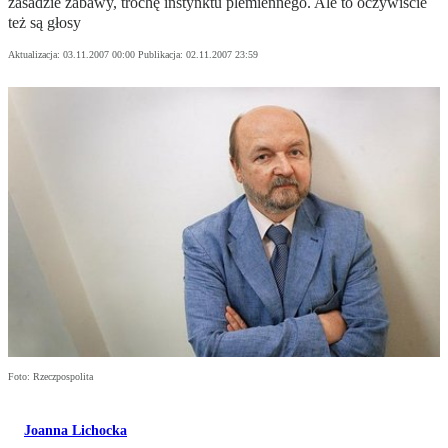
zasadzie zabawy, trochę instynktu plemiennego. Ale to oczywiście
też są głosy
Aktualizacja:
03.11.2007 00:00
Publikacja:
02.11.2007 23:59
Foto: Rzeczpospolita
Joanna Lichocka