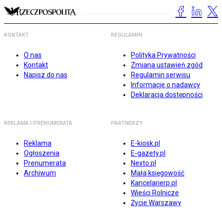
KONTAKT
REGULAMIN
O nas
Polityka Prywatności
Kontakt
Zmiana ustawień zgód
Napisz do nas
Regulamin serwisu
Informacje o nadawcy
Deklaracja dostępności
REKLAMA I PRENUMERATA
PARTNERZY
Reklama
E-kiosk.pl
Ogłoszenia
E-gazety.pl
Prenumerata
Nexto.pl
Archiwum
Mała księgowość
Kancelarierp.pl
Wieści Rolnicze
Życie Warszawy