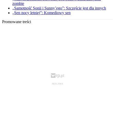
zombie
„Samotność Sonii i Sunny’ego”: Szczęście jest dla innych
„Sen nocy letniej”: Komediowy sen
Promowane treści