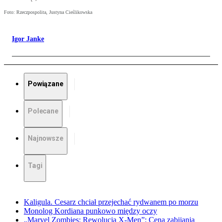
Foto: Rzeczpospolita, Justyna Cieślikowska
Igor Janke
Powiązane
Polecane
Najnowsze
Tagi
Kaligula. Cesarz chciał przejechać rydwanem po morzu
Monolog Kordiana punkowo między oczy
„Marvel Zombies: Rewolucja X-Men”: Cena zabijania