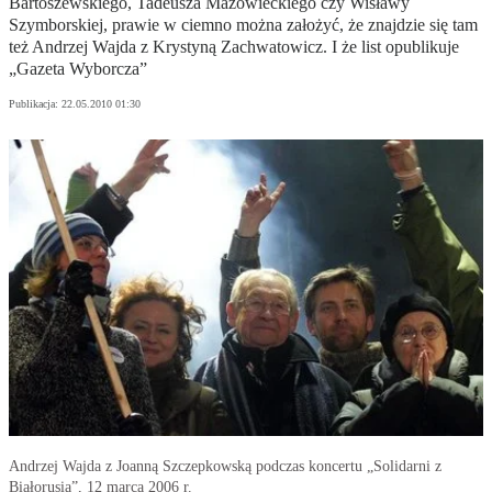
Bartoszewskiego, Tadeusza Mazowieckiego czy Wisławy
Szymborskiej, prawie w ciemno można założyć, że znajdzie się tam
też Andrzej Wajda z Krystyną Zachwatowicz. I że list opublikuje
„Gazeta Wyborcza”
Publikacja:
22.05.2010 01:30
Andrzej Wajda z Joanną Szczepkowską podczas koncertu „Solidarni z
Białorusią”, 12 marca 2006 r.