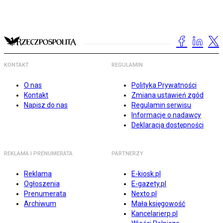
KONTAKT
REGULAMIN
O nas
Polityka Prywatności
Kontakt
Zmiana ustawień zgód
Napisz do nas
Regulamin serwisu
Informacje o nadawcy
Deklaracja dostępności
REKLAMA I PRENUMERATA
PARTNERZY
Reklama
E-kiosk.pl
Ogłoszenia
E-gazety.pl
Prenumerata
Nexto.pl
Archiwum
Mała księgowość
Kancelarierp.pl