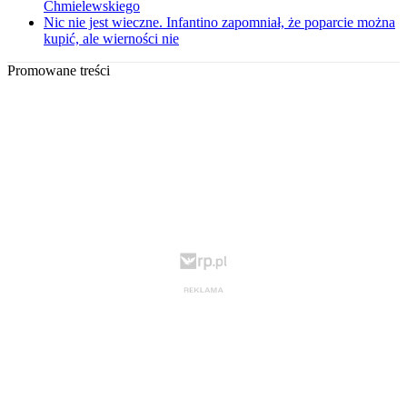
Chmielewskiego
Nic nie jest wieczne. Infantino zapomniał, że poparcie można
kupić, ale wierności nie
Promowane treści