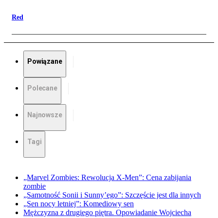
Red
Powiązane
Polecane
Najnowsze
Tagi
„Marvel Zombies: Rewolucja X-Men”: Cena zabijania
zombie
„Samotność Sonii i Sunny’ego”: Szczęście jest dla innych
„Sen nocy letniej”: Komediowy sen
Mężczyzna z drugiego piętra. Opowiadanie Wojciecha