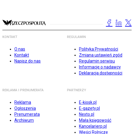
KONTAKT
REGULAMIN
O nas
Polityka Prywatności
Kontakt
Zmiana ustawień zgód
Napisz do nas
Regulamin serwisu
Informacje o nadawcy
Deklaracja dostępności
REKLAMA I PRENUMERATA
PARTNERZY
Reklama
E-kiosk.pl
Ogłoszenia
E-gazety.pl
Prenumerata
Nexto.pl
Archiwum
Mała księgowość
Kancelarierp.pl
Wieści Rolnicze