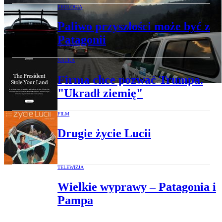
EKOLOGIA
Paliwo przyszłości może być z
Patagonii
NAUKA
Firma chce pozwać Trumpa.
"Ukradł ziemię"
FILM
Drugie życie Lucii
TELEWIZJA
Wielkie wyprawy – Patagonia i
Pampa