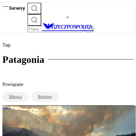
Serwisy
Tag:
Patagonia
Powiązane
Miejsca
Regiony
LASY
Pożar zniszczył jedne z najstarszych
drzew świata. „Rosły przez tysiące lat”