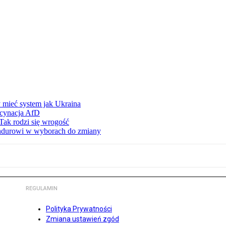
 mieć system jak Ukraina
scynacja AfD
Tak rodzi się wrogość
ndurowi w wyborach do zmiany
REGULAMIN
Polityka Prywatności
Zmiana ustawień zgód