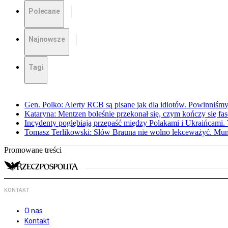
Polecane
Najnowsze
Tagi
Gen. Polko: Alerty RCB są pisane jak dla idiotów. Powinniśmy
Kataryna: Mentzen boleśnie przekonał się, czym kończy się fa
Incydenty pogłębiają przepaść między Polakami i Ukraińcami. 
Tomasz Terlikowski: Słów Brauna nie wolno lekceważyć. Mu
Promowane treści
KONTAKT
O nas
Kontakt