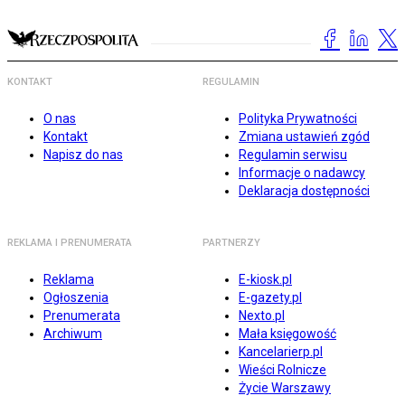
KONTAKT
REGULAMIN
O nas
Polityka Prywatności
Kontakt
Zmiana ustawień zgód
Napisz do nas
Regulamin serwisu
Informacje o nadawcy
Deklaracja dostępności
REKLAMA I PRENUMERATA
PARTNERZY
Reklama
E-kiosk.pl
Ogłoszenia
E-gazety.pl
Prenumerata
Nexto.pl
Archiwum
Mała księgowość
Kancelarierp.pl
Wieści Rolnicze
Życie Warszawy