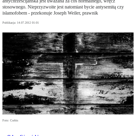
antychrześcijańska jest uważana za coś normalnego, wręcz
stosownego. Nieprzyzwoite jest natomiast bycie antysemitą czy
islamofobem - przekonuje Joseph Weiler, prawnik
Publikacja:
14.07.2012 01:01
Foto: Corbis