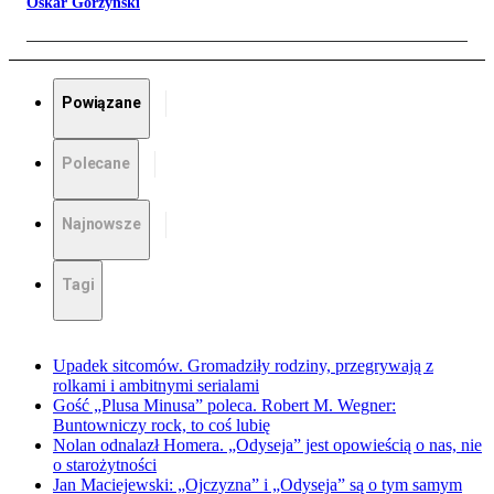
Oskar Górzyński
Powiązane
Polecane
Najnowsze
Tagi
Upadek sitcomów. Gromadziły rodziny, przegrywają z
rolkami i ambitnymi serialami
Gość „Plusa Minusa” poleca. Robert M. Wegner:
Buntowniczy rock, to coś lubię
Nolan odnalazł Homera. „Odyseja” jest opowieścią o nas, nie
o starożytności
Jan Maciejewski: „Ojczyzna” i „Odyseja” są o tym samym