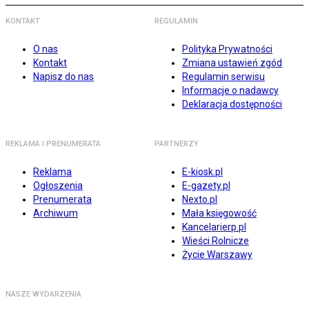
KONTAKT
REGULAMIN
O nas
Polityka Prywatności
Kontakt
Zmiana ustawień zgód
Napisz do nas
Regulamin serwisu
Informacje o nadawcy
Deklaracja dostępności
REKLAMA I PRENUMERATA
PARTNERZY
Reklama
E-kiosk.pl
Ogłoszenia
E-gazety.pl
Prenumerata
Nexto.pl
Archiwum
Mała księgowość
Kancelarierp.pl
Wieści Rolnicze
Życie Warszawy
NASZE WYDARZENIA