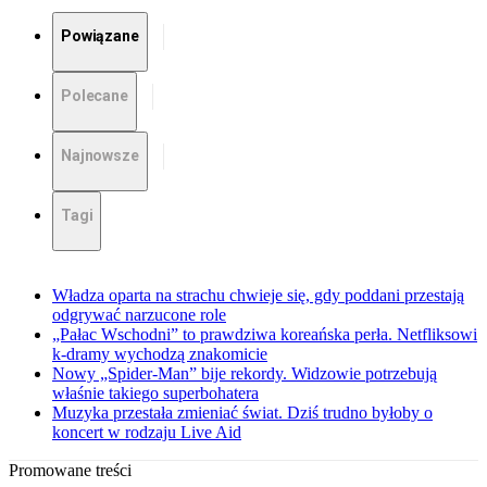
Powiązane
Polecane
Najnowsze
Tagi
Władza oparta na strachu chwieje się, gdy poddani przestają
odgrywać narzucone role
„Pałac Wschodni” to prawdziwa koreańska perła. Netfliksowi
k-dramy wychodzą znakomicie
Nowy „Spider-Man” bije rekordy. Widzowie potrzebują
właśnie takiego superbohatera
Muzyka przestała zmieniać świat. Dziś trudno byłoby o
koncert w rodzaju Live Aid
Promowane treści