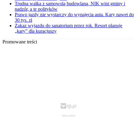
Trudna walka z samowolą budowlaną. NIK wini gminy i
nadzór, a te polityków
Prawo jazdy nie wystarczy do wynajęcia auta. Kary nawet do
30 tys. zł
Zakaz wyjazdu do sanatorium przez rok. Resort planuje
„kary” dla kuracjuszy
Promowane treści