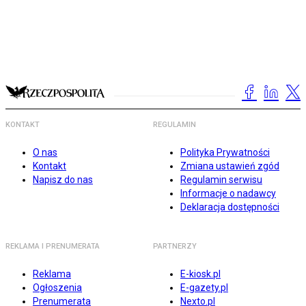
KONTAKT
REGULAMIN
O nas
Polityka Prywatności
Kontakt
Zmiana ustawień zgód
Napisz do nas
Regulamin serwisu
Informacje o nadawcy
Deklaracja dostępności
REKLAMA I PRENUMERATA
PARTNERZY
Reklama
E-kiosk.pl
Ogłoszenia
E-gazety.pl
Prenumerata
Nexto.pl