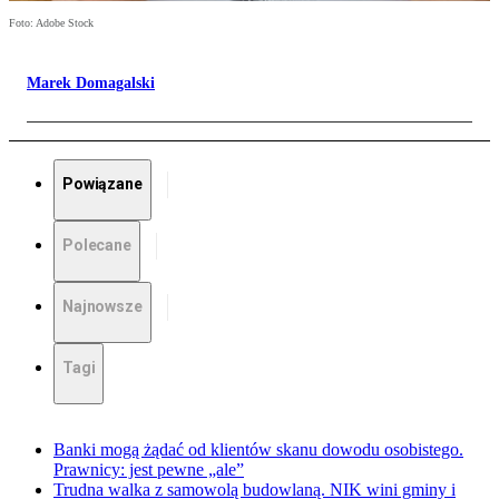
Foto: Adobe Stock
Marek Domagalski
Powiązane
Polecane
Najnowsze
Tagi
Banki mogą żądać od klientów skanu dowodu osobistego.
Prawnicy: jest pewne „ale”
Trudna walka z samowolą budowlaną. NIK wini gminy i