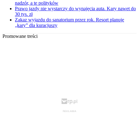
nadzór, a te polityków
Prawo jazdy nie wystarczy do wynajęcia auta. Kary nawet do
30 tys. zł
Zakaz wyjazdu do sanatorium przez rok. Resort planuje
„kary” dla kuracjuszy
Promowane treści