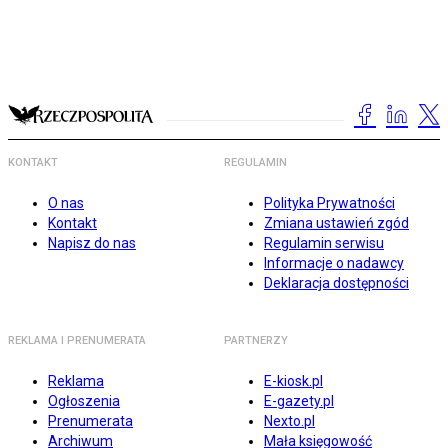
KONTAKT
REGULAMIN
O nas
Polityka Prywatności
Kontakt
Zmiana ustawień zgód
Napisz do nas
Regulamin serwisu
Informacje o nadawcy
Deklaracja dostępności
REKLAMA I PRENUMERATA
PARTNERZY
Reklama
E-kiosk.pl
Ogłoszenia
E-gazety.pl
Prenumerata
Nexto.pl
Archiwum
Mała księgowość