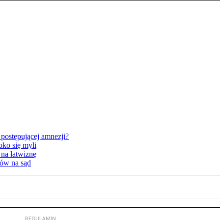
postępującej amnezji?
oko się myli
 na łatwiznę
tów na sąd
REGULAMIN