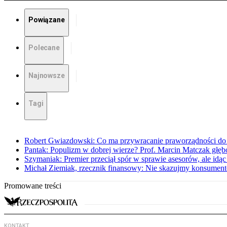
Powiązane
Polecane
Najnowsze
Tagi
Robert Gwiazdowski: Co ma przywracanie praworządności do 
Pantak: Populizm w dobrej wierze? Prof. Marcin Matczak głęb
Szymaniak: Premier przeciął spór w sprawie asesorów, ale idąc
Michał Ziemiak, rzecznik finansowy: Nie skazujmy konsumen
Promowane treści
KONTAKT