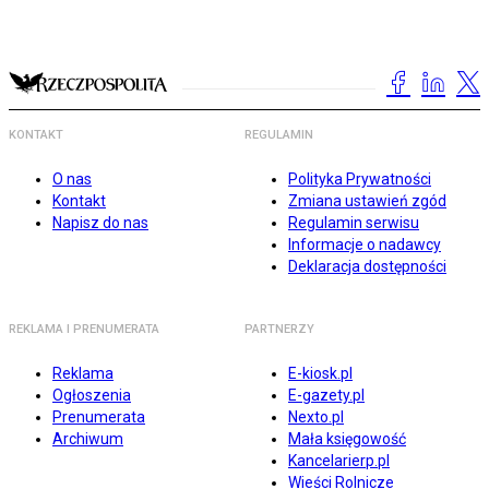
KONTAKT
REGULAMIN
O nas
Polityka Prywatności
Kontakt
Zmiana ustawień zgód
Napisz do nas
Regulamin serwisu
Informacje o nadawcy
Deklaracja dostępności
REKLAMA I PRENUMERATA
PARTNERZY
Reklama
E-kiosk.pl
Ogłoszenia
E-gazety.pl
Prenumerata
Nexto.pl
Archiwum
Mała księgowość
Kancelarierp.pl
Wieści Rolnicze