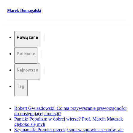
Marek Domagalski
Powiązane
Polecane
Najnowsze
Tagi
Robert Gwiazdowski: Co ma przywracanie praworządności
do postępującej amnezji?
Pantak: Populizm w dobrej wierze? Prof. Marcin Matczak
głęboko się myli
Szymaniak: Premier przeciął spór w sprawie asesorów, ale