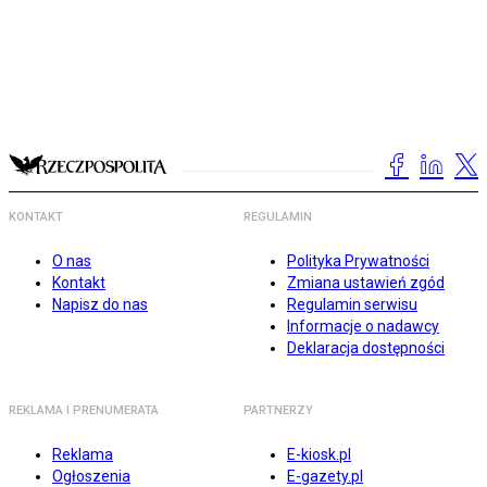
KONTAKT
REGULAMIN
O nas
Polityka Prywatności
Kontakt
Zmiana ustawień zgód
Napisz do nas
Regulamin serwisu
Informacje o nadawcy
Deklaracja dostępności
REKLAMA I PRENUMERATA
PARTNERZY
Reklama
E-kiosk.pl
Ogłoszenia
E-gazety.pl