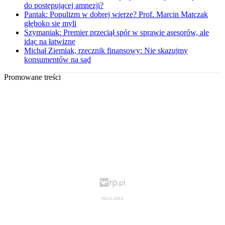
do postępującej amnezji?
Pantak: Populizm w dobrej wierze? Prof. Marcin Matczak
głęboko się myli
Szymaniak: Premier przeciął spór w sprawie asesorów, ale
idąc na łatwiznę
Michał Ziemiak, rzecznik finansowy: Nie skazujmy
konsumentów na sąd
Promowane treści