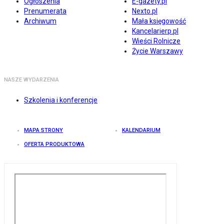
Ogłoszenia
E-gazety.pl
Prenumerata
Nexto.pl
Archiwum
Mała księgowość
Kancelarierp.pl
Wieści Rolnicze
Życie Warszawy
NASZE WYDARZENIA
Szkolenia i konferencje
MAPA STRONY
KALENDARIUM
OFERTA PRODUKTOWA