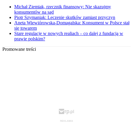
Michał Ziemiak, rzecznik finansowy: Nie skazujmy
konsumentów na sąd
Piotr Szymaniak: Leczenie skutków zamiast przyczyn
Aneta Wiewiórowska-Domagalska: Konsument w Polsce stał
się towarem
Stare regulacje w nowych realiach – co dalej z fundacją w
prawie polskim?
Promowane treści