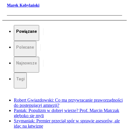
Marek Kobylański
Powiązane
Polecane
Najnowsze
Tagi
Robert Gwiazdowski: Co ma przywracanie praworządności
do postępującej amnezji?
Pantak: Populizm w dobrej wierze? Prof. Marcin Matczak
głęboko się myli
Szymaniak: Premier przeciął spór w sprawie asesorów, ale
idąc na łatwiznę