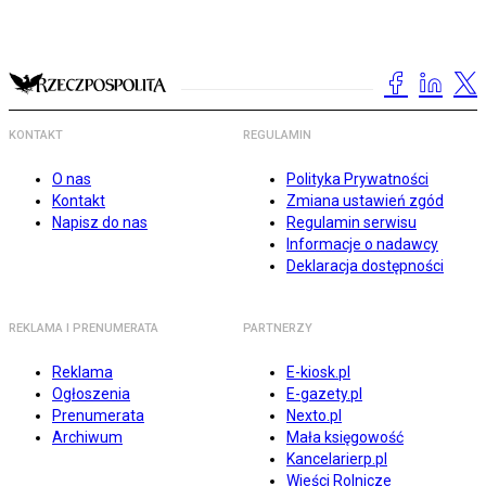
KONTAKT
REGULAMIN
O nas
Polityka Prywatności
Kontakt
Zmiana ustawień zgód
Napisz do nas
Regulamin serwisu
Informacje o nadawcy
Deklaracja dostępności
REKLAMA I PRENUMERATA
PARTNERZY
Reklama
E-kiosk.pl
Ogłoszenia
E-gazety.pl
Prenumerata
Nexto.pl
Archiwum
Mała księgowość
Kancelarierp.pl
Wieści Rolnicze