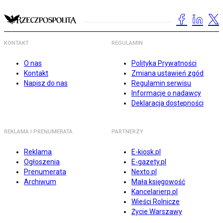
KONTAKT
REGULAMIN
O nas
Polityka Prywatności
Kontakt
Zmiana ustawień zgód
Napisz do nas
Regulamin serwisu
Informacje o nadawcy
Deklaracja dostępności
REKLAMA I PRENUMERATA
PARTNERZY
Reklama
E-kiosk.pl
Ogłoszenia
E-gazety.pl
Prenumerata
Nexto.pl
Archiwum
Mała księgowość
Kancelarierp.pl
Wieści Rolnicze
Życie Warszawy