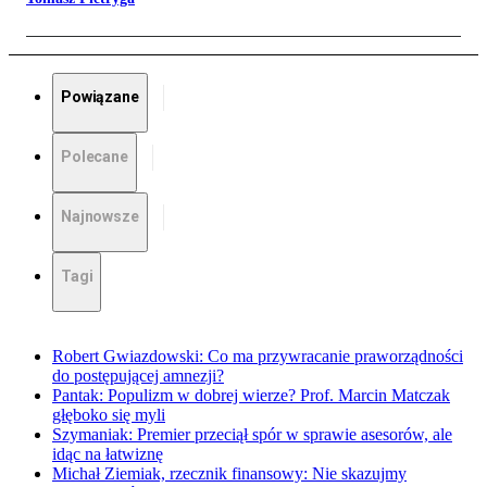
Powiązane
Polecane
Najnowsze
Tagi
Robert Gwiazdowski: Co ma przywracanie praworządności
do postępującej amnezji?
Pantak: Populizm w dobrej wierze? Prof. Marcin Matczak
głęboko się myli
Szymaniak: Premier przeciął spór w sprawie asesorów, ale
idąc na łatwiznę
Michał Ziemiak, rzecznik finansowy: Nie skazujmy