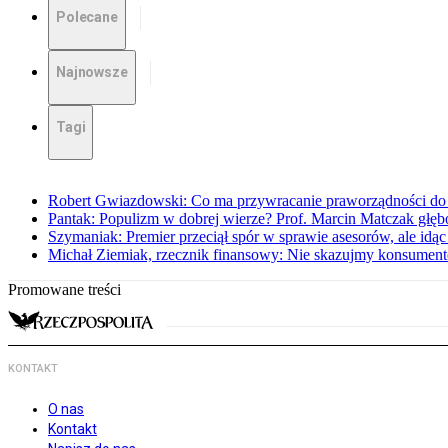
Polecane
Najnowsze
Tagi
Robert Gwiazdowski: Co ma przywracanie praworządności do 
Pantak: Populizm w dobrej wierze? Prof. Marcin Matczak głęb
Szymaniak: Premier przeciął spór w sprawie asesorów, ale idąc
Michał Ziemiak, rzecznik finansowy: Nie skazujmy konsumen
Promowane treści
KONTAKT
O nas
Kontakt