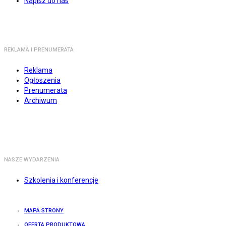
Napisz do nas
REKLAMA I PRENUMERATA
Reklama
Ogłoszenia
Prenumerata
Archiwum
NASZE WYDARZENIA
Szkolenia i konferencje
MAPA STRONY
OFERTA PRODUKTOWA