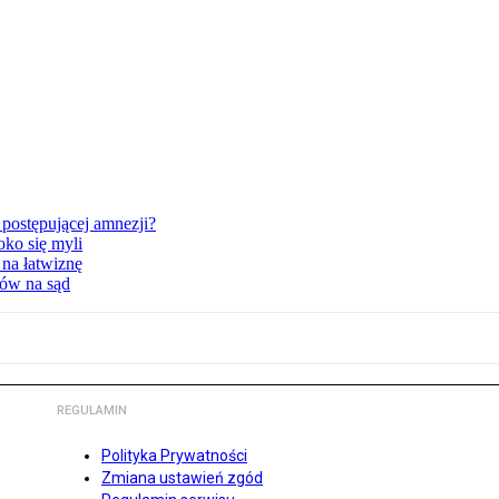
postępującej amnezji?
oko się myli
 na łatwiznę
tów na sąd
REGULAMIN
Polityka Prywatności
Zmiana ustawień zgód