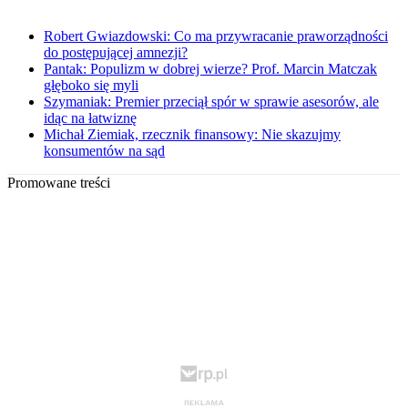
Robert Gwiazdowski: Co ma przywracanie praworządności
do postępującej amnezji?
Pantak: Populizm w dobrej wierze? Prof. Marcin Matczak
głęboko się myli
Szymaniak: Premier przeciął spór w sprawie asesorów, ale
idąc na łatwiznę
Michał Ziemiak, rzecznik finansowy: Nie skazujmy
konsumentów na sąd
Promowane treści