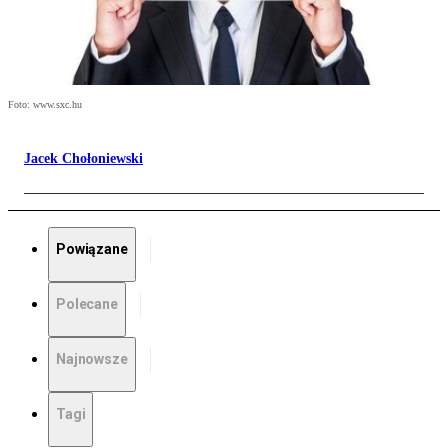
Foto: www.sxc.hu
Jacek Chołoniewski
Powiązane
Polecane
Najnowsze
Tagi