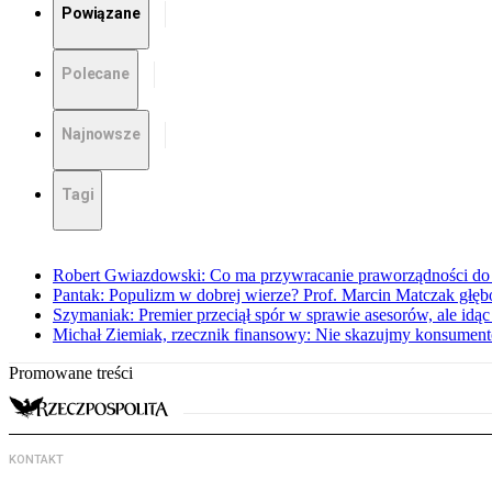
Powiązane
Polecane
Najnowsze
Tagi
Robert Gwiazdowski: Co ma przywracanie praworządności do 
Pantak: Populizm w dobrej wierze? Prof. Marcin Matczak głęb
Szymaniak: Premier przeciął spór w sprawie asesorów, ale idąc
Michał Ziemiak, rzecznik finansowy: Nie skazujmy konsumen
Promowane treści
KONTAKT