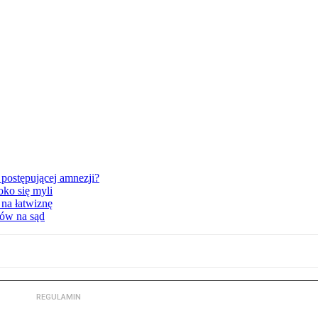
postępującej amnezji?
oko się myli
 na łatwiznę
tów na sąd
REGULAMIN