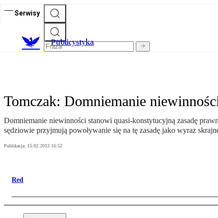
Serwisy
Publicystyka
Tomczak: Domniemanie niewinnośc
Domniemanie niewinności stanowi quasi-konstytucyjną zasadę prawną.
sędziowie przyjmują powoływanie się na tę zasadę jako wyraz skrajn
Publikacja:
15.02.2013 16:52
Red