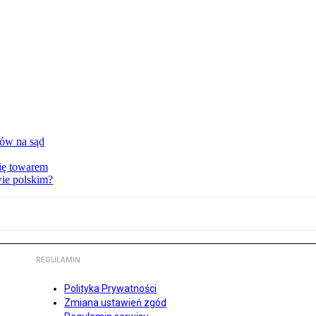
tów na sąd
ię towarem
wie polskim?
REGULAMIN
Polityka Prywatności
Zmiana ustawień zgód