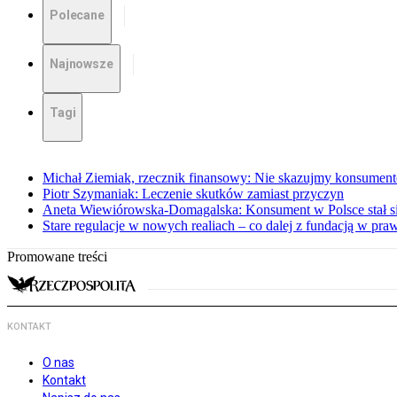
Polecane
Najnowsze
Tagi
Michał Ziemiak, rzecznik finansowy: Nie skazujmy konsumen
Piotr Szymaniak: Leczenie skutków zamiast przyczyn
Aneta Wiewiórowska-Domagalska: Konsument w Polsce stał s
Stare regulacje w nowych realiach – co dalej z fundacją w pra
Promowane treści
KONTAKT
O nas
Kontakt