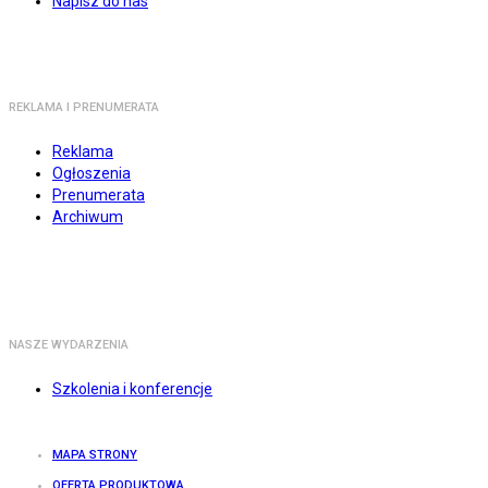
Napisz do nas
REKLAMA I PRENUMERATA
Reklama
Ogłoszenia
Prenumerata
Archiwum
NASZE WYDARZENIA
Szkolenia i konferencje
MAPA STRONY
OFERTA PRODUKTOWA