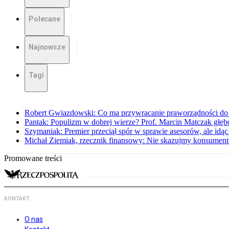
Polecane
Najnowsze
Tagi
Robert Gwiazdowski: Co ma przywracanie praworządności do 
Pantak: Populizm w dobrej wierze? Prof. Marcin Matczak głęb
Szymaniak: Premier przeciął spór w sprawie asesorów, ale idąc
Michał Ziemiak, rzecznik finansowy: Nie skazujmy konsumen
Promowane treści
KONTAKT
O nas