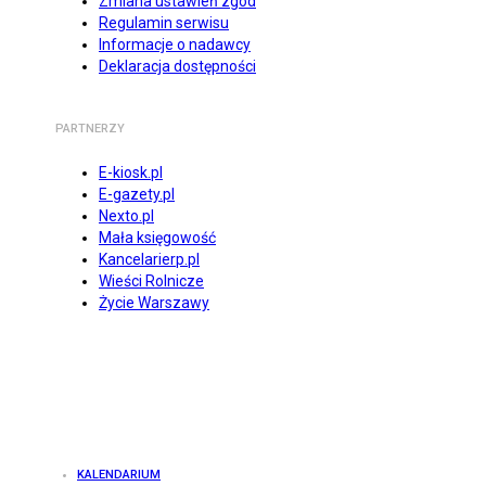
Zmiana ustawień zgód
Regulamin serwisu
Informacje o nadawcy
Deklaracja dostępności
PARTNERZY
E-kiosk.pl
E-gazety.pl
Nexto.pl
Mała księgowość
Kancelarierp.pl
Wieści Rolnicze
Życie Warszawy
KALENDARIUM