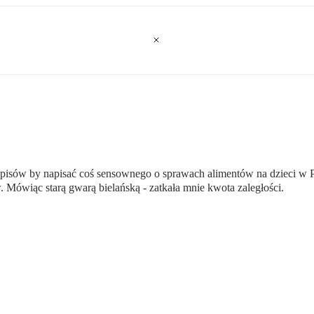
episów by napisać coś sensownego o sprawach alimentów na dzieci w P
. Mówiąc starą gwarą bielańską - zatkała mnie kwota zaległości.