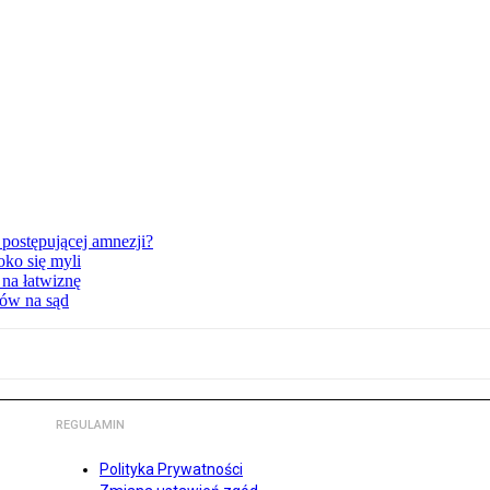
postępującej amnezji?
oko się myli
 na łatwiznę
tów na sąd
REGULAMIN
Polityka Prywatności