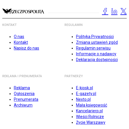
KONTAKT
REGULAMIN
O nas
Polityka Prywatności
Kontakt
Zmiana ustawień zgód
Napisz do nas
Regulamin serwisu
Informacje o nadawcy
Deklaracja dostępności
REKLAMA I PRENUMERATA
PARTNERZY
Reklama
E-kiosk.pl
Ogłoszenia
E-gazety.pl
Prenumerata
Nexto.pl
Archiwum
Mała księgowość
Kancelarierp.pl
Wieści Rolnicze
Życie Warszawy