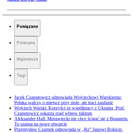
Powiązane
Polecane
Najnowsze
Tagi
Jacek Czaputowicz odpowiada Wojciechowi Warskiemu:
Polska walczy o miejsce przy stole, ale traci zaufanie
Wojciech Warski: Korzyści ze współpracy z Ukrainą. Prof.
Czaputowicz oskarża rząd wbrew faktom
Aleksander Hall: Morawiecki nie chce ścigać się z Braunem.
To szansa na nowe otwarcie
Przemysław Czarnek odpowiada w „Rz” Janowi Rokicie.