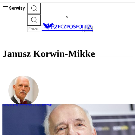
Serwisy
Janusz Korwin-Mikke
OPINIE POLITYCZNO - SPOŁECZNE
Janusz Korwin-Mikke: ZBiR pręży
muskuły