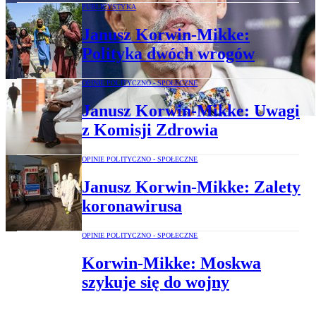
PUBLICYSTYKA
Janusz Korwin-Mikke:
Polityka dwóch wrogów
OPINIE POLITYCZNO - SPOŁECZNE
Janusz Korwin-Mikke: Uwagi
z Komisji Zdrowia
OPINIE POLITYCZNO - SPOŁECZNE
Janusz Korwin-Mikke: Zalety
koronawirusa
OPINIE POLITYCZNO - SPOŁECZNE
Korwin-Mikke: Moskwa
szykuje się do wojny