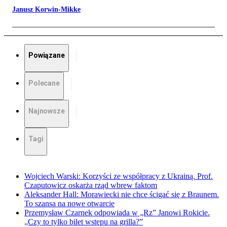
Janusz Korwin-Mikke
Powiązane
Polecane
Najnowsze
Tagi
Wojciech Warski: Korzyści ze współpracy z Ukrainą. Prof.
Czaputowicz oskarża rząd wbrew faktom
Aleksander Hall: Morawiecki nie chce ścigać się z Braunem.
To szansa na nowe otwarcie
Przemysław Czarnek odpowiada w „Rz” Janowi Rokicie.
„Czy to tylko bilet wstępu na grilla?”