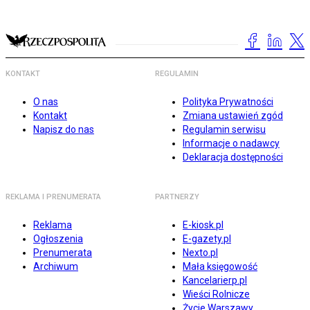
KONTAKT
REGULAMIN
O nas
Polityka Prywatności
Kontakt
Zmiana ustawień zgód
Napisz do nas
Regulamin serwisu
Informacje o nadawcy
Deklaracja dostępności
REKLAMA I PRENUMERATA
PARTNERZY
Reklama
E-kiosk.pl
Ogłoszenia
E-gazety.pl
Prenumerata
Nexto.pl
Archiwum
Mała księgowość
Kancelarierp.pl
Wieści Rolnicze
Życie Warszawy