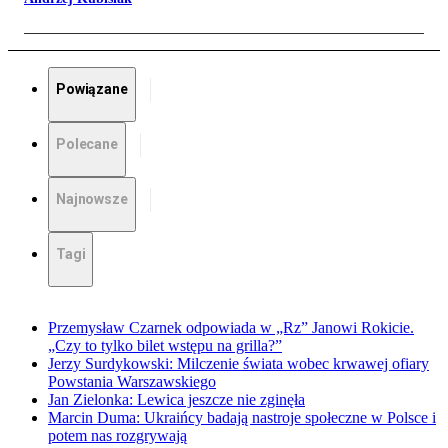
Powiązane
Polecane
Najnowsze
Tagi
Przemysław Czarnek odpowiada w „Rz” Janowi Rokicie.
„Czy to tylko bilet wstępu na grilla?”
Jerzy Surdykowski: Milczenie świata wobec krwawej ofiary
Powstania Warszawskiego
Jan Zielonka: Lewica jeszcze nie zginęła
Marcin Duma: Ukraińcy badają nastroje społeczne w Polsce i
potem nas rozgrywają