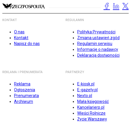
KONTAKT
REGULAMIN
O nas
Polityka Prywatności
Kontakt
Zmiana ustawień zgód
Napisz do nas
Regulamin serwisu
Informacje o nadawcy
Deklaracja dostępności
REKLAMA I PRENUMERATA
PARTNERZY
Reklama
E-kiosk.pl
Ogłoszenia
E-gazety.pl
Prenumerata
Nexto.pl
Archiwum
Mała księgowość
Kancelarierp.pl
Wieści Rolnicze
Życie Warszawy