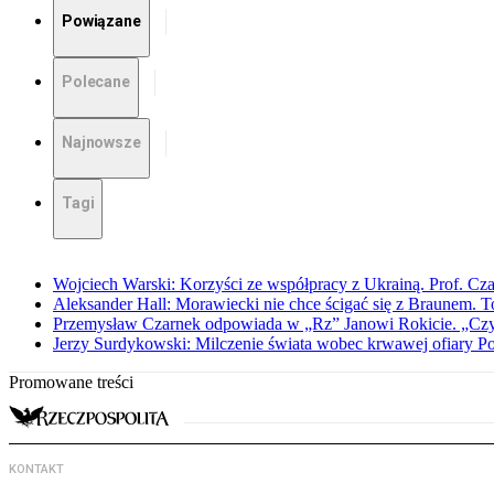
Powiązane
Polecane
Najnowsze
Tagi
Wojciech Warski: Korzyści ze współpracy z Ukrainą. Prof. C
Aleksander Hall: Morawiecki nie chce ścigać się z Braunem. T
Przemysław Czarnek odpowiada w „Rz” Janowi Rokicie. „Czy to
Jerzy Surdykowski: Milczenie świata wobec krwawej ofiary 
Promowane treści
KONTAKT