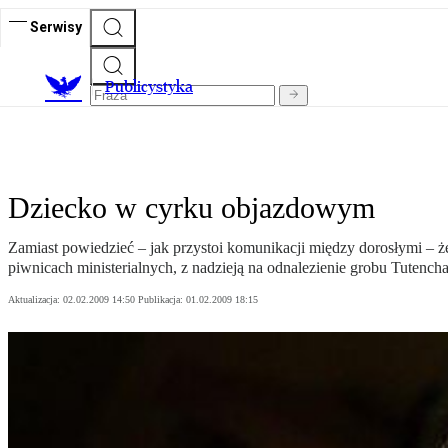
Serwisy
Publicystyka
Dziecko w cyrku objazdowym
Zamiast powiedzieć – jak przystoi komunikacji między dorosłymi – ż
piwnicach ministerialnych, z nadzieją na odnalezienie grobu Tutenc
Aktualizacja:
02.02.2009 14:50
Publikacja:
01.02.2009 18:15