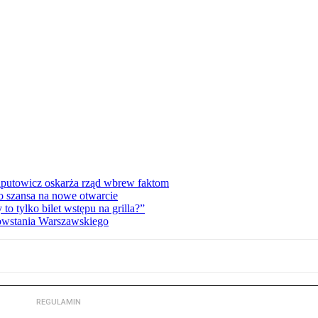
zaputowicz oskarża rząd wbrew faktom
o szansa na nowe otwarcie
 tylko bilet wstępu na grilla?”
Powstania Warszawskiego
REGULAMIN