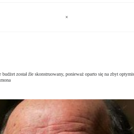
e budżet został źle skonstruowany, ponieważ oparto się na zbyt optym
hamona