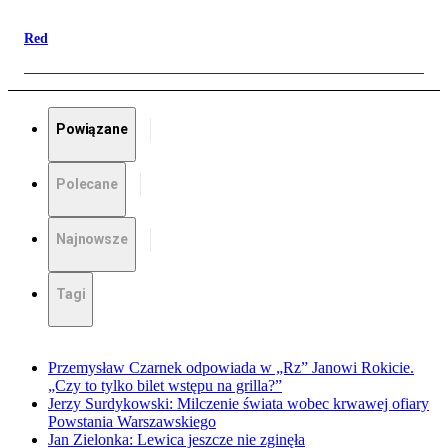
Red
Powiązane
Polecane
Najnowsze
Tagi
Przemysław Czarnek odpowiada w „Rz” Janowi Rokicie.
„Czy to tylko bilet wstępu na grilla?”
Jerzy Surdykowski: Milczenie świata wobec krwawej ofiary
Powstania Warszawskiego
Jan Zielonka: Lewica jeszcze nie zginęła