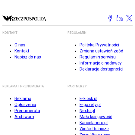
KONTAKT
REGULAMIN
O nas
Polityka Prywatności
Kontakt
Zmiana ustawień zgód
Napisz do nas
Regulamin serwisu
Informacje o nadawcy
Deklaracja dostępności
REKLAMA I PRENUMERATA
PARTNERZY
Reklama
E-kiosk.pl
Ogłoszenia
E-gazety.pl
Prenumerata
Nexto.pl
Archiwum
Mała księgowość
Kancelarierp.pl
Wieści Rolnicze
Życie Warszawy