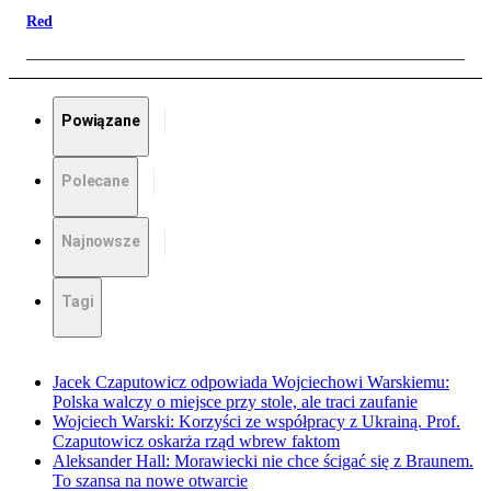
Red
Powiązane
Polecane
Najnowsze
Tagi
Jacek Czaputowicz odpowiada Wojciechowi Warskiemu:
Polska walczy o miejsce przy stole, ale traci zaufanie
Wojciech Warski: Korzyści ze współpracy z Ukrainą. Prof.
Czaputowicz oskarża rząd wbrew faktom
Aleksander Hall: Morawiecki nie chce ścigać się z Braunem.
To szansa na nowe otwarcie