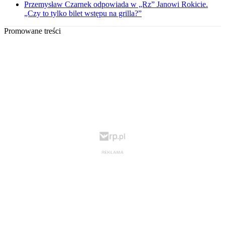
Przemysław Czarnek odpowiada w „Rz” Janowi Rokicie.
„Czy to tylko bilet wstępu na grilla?”
Promowane treści