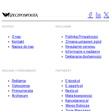
KONTAKT
REGULAMIN
O nas
Polityka Prywatności
Kontakt
Zmiana ustawień zgód
Napisz do nas
Regulamin serwisu
Informacje o nadawcy
Deklaracja dostępności
REKLAMA I PRENUMERATA
PARTNERZY
Reklama
E-kiosk.pl
Ogłoszenia
E-gazety.pl
Prenumerata
Nexto.pl
Archiwum
Mała księgowość
Kancelarierp.pl
Wieści Rolnicze
Życie Warszawy