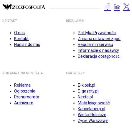
KONTAKT
REGULAMIN
O nas
Polityka Prywatności
Kontakt
Zmiana ustawień zgód
Napisz do nas
Regulamin serwisu
Informacje o nadawcy
Deklaracja dostępności
REKLAMA I PRENUMERATA
PARTNERZY
Reklama
E-kiosk.pl
Ogłoszenia
E-gazety.pl
Prenumerata
Nexto.pl
Archiwum
Mała księgowość
Kancelarierp.pl
Wieści Rolnicze
Życie Warszawy