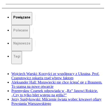
Powiązane
Polecane
Najnowsze
Tagi
Wojciech Warski: Korzyści ze współpracy z Ukrainą. Prof.
Czaputowicz oskarża rząd wbrew faktom
Aleksander Hall: Morawiecki nie chce ścigać się z Braunem.
To szansa na nowe otwarcie
Przemysław Czarnek odpowiada w „Rz” Janowi Rokicie.
„Czy to tylko bilet wstępu na grilla?”
Jerzy Surdykowski: Milczenie świata wobec krwawej ofiary
Powstania Warszawskiego