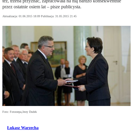
też, trzeba przyznać, zapracowała na nią bardzo konsekwentnie
przez ostatnie osiem lat – pisze publicysta.
Aktualizacja:
01.06.2015 18:09
Publikacja:
31.05.2015 21:45
Foto: Fotorzepa,Jerzy Dudek
Łukasz Warzecha