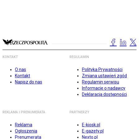
KONTAKT
REGULAMIN
O nas
Polityka Prywatności
Kontakt
Zmiana ustawień zgód
Napisz do nas
Regulamin serwisu
Informacje o nadawcy
Deklaracja dostępności
REKLAMA I PRENUMERATA
PARTNERZY
Reklama
E-kiosk.pl
Ogłoszenia
E-gazety.pl
Prenumerata
Nexto.pl