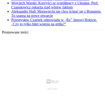
Wojciech Warski: Korzyści ze współpracy z Ukrainą. Prof.
Czaputowicz oskarża rząd wbrew faktom
Aleksander Hall: Morawiecki nie chce ścigać się z Braunem.
To szansa na nowe otwarcie
Przemysław Czarnek odpowiada w „Rz” Janowi Rokicie.
„Czy to tylko bilet wstępu na grilla?”
Promowane treści