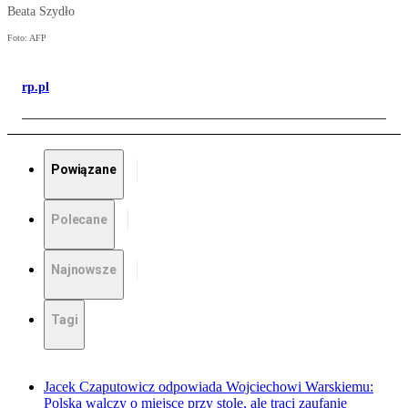
Beata Szydło
Foto: AFP
rp.pl
Powiązane
Polecane
Najnowsze
Tagi
Jacek Czaputowicz odpowiada Wojciechowi Warskiemu:
Polska walczy o miejsce przy stole, ale traci zaufanie