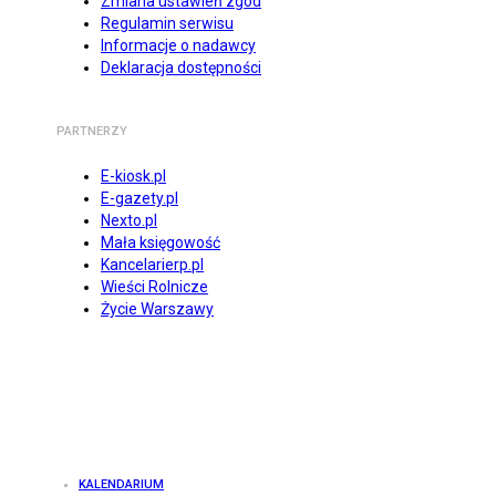
Zmiana ustawień zgód
Regulamin serwisu
Informacje o nadawcy
Deklaracja dostępności
PARTNERZY
E-kiosk.pl
E-gazety.pl
Nexto.pl
Mała księgowość
Kancelarierp.pl
Wieści Rolnicze
Życie Warszawy
KALENDARIUM