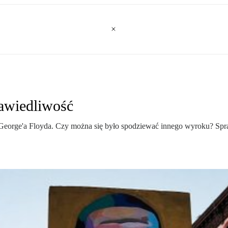
awiedliwość
George'a Floyda. Czy można się było spodziewać innego wyroku? Spraw