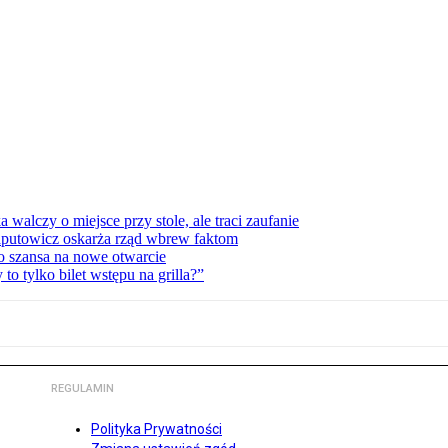
lczy o miejsce przy stole, ale traci zaufanie
zaputowicz oskarża rząd wbrew faktom
o szansa na nowe otwarcie
 tylko bilet wstępu na grilla?”
REGULAMIN
Polityka Prywatności