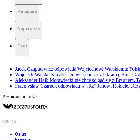
Polecane
Najnowsze
Tagi
Jacek Czaputowicz odpowiada Wojciechowi Warskiemu: Polska wa
Wojciech Warski: Korzyści ze współpracy z Ukrainą. Prof. C
Aleksander Hall: Morawiecki nie chce ścigać się z Braunem. T
Przemysław Czarnek odpowiada w „Rz” Janowi Rokicie. „Czy to
Promowane treści
KONTAKT
O nas