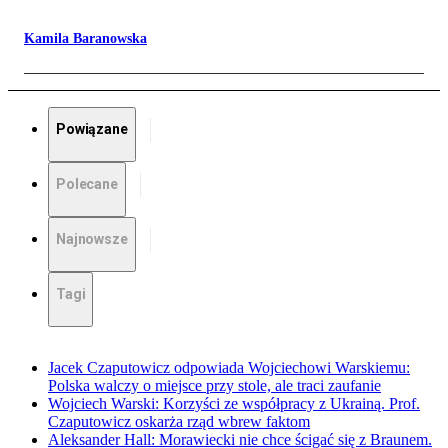
Kamila Baranowska
Powiązane
Polecane
Najnowsze
Tagi
Jacek Czaputowicz odpowiada Wojciechowi Warskiemu:
Polska walczy o miejsce przy stole, ale traci zaufanie
Wojciech Warski: Korzyści ze współpracy z Ukrainą. Prof.
Czaputowicz oskarża rząd wbrew faktom
Aleksander Hall: Morawiecki nie chce ścigać się z Braunem.