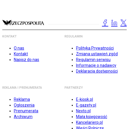
KONTAKT
REGULAMIN
O nas
Polityka Prywatności
Kontakt
Zmiana ustawień zgód
Napisz do nas
Regulamin serwisu
Informacje o nadawcy
Deklaracja dostępności
REKLAMA I PRENUMERATA
PARTNERZY
Reklama
E-kiosk.pl
Ogłoszenia
E-gazety.pl
Prenumerata
Nexto.pl
Archiwum
Mała księgowość
Kancelarierp.pl
Wieści Rolnicze