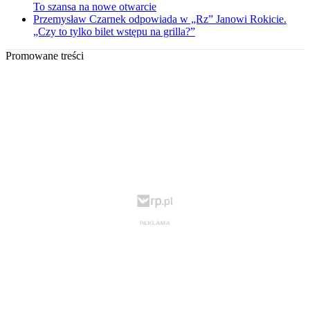
To szansa na nowe otwarcie
Przemysław Czarnek odpowiada w „Rz” Janowi Rokicie.
„Czy to tylko bilet wstępu na grilla?”
Promowane treści