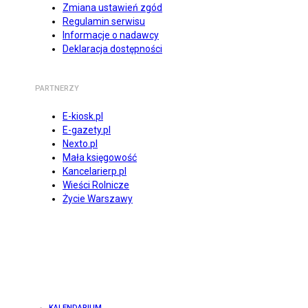
Zmiana ustawień zgód
Regulamin serwisu
Informacje o nadawcy
Deklaracja dostępności
PARTNERZY
E-kiosk.pl
E-gazety.pl
Nexto.pl
Mała księgowość
Kancelarierp.pl
Wieści Rolnicze
Życie Warszawy
KALENDARIUM