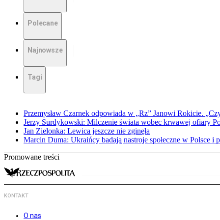
Polecane
Najnowsze
Tagi
Przemysław Czarnek odpowiada w „Rz” Janowi Rokicie. „Czy to
Jerzy Surdykowski: Milczenie świata wobec krwawej ofiary 
Jan Zielonka: Lewica jeszcze nie zginęła
Marcin Duma: Ukraińcy badają nastroje społeczne w Polsce i 
Promowane treści
KONTAKT
O nas