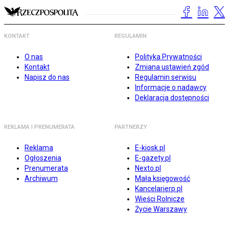
KONTAKT
REGULAMIN
O nas
Polityka Prywatności
Kontakt
Zmiana ustawień zgód
Napisz do nas
Regulamin serwisu
Informacje o nadawcy
Deklaracja dostępności
REKLAMA I PRENUMERATA
PARTNERZY
Reklama
E-kiosk.pl
Ogłoszenia
E-gazety.pl
Prenumerata
Nexto.pl
Archiwum
Mała księgowość
Kancelarierp.pl
Wieści Rolnicze
Życie Warszawy