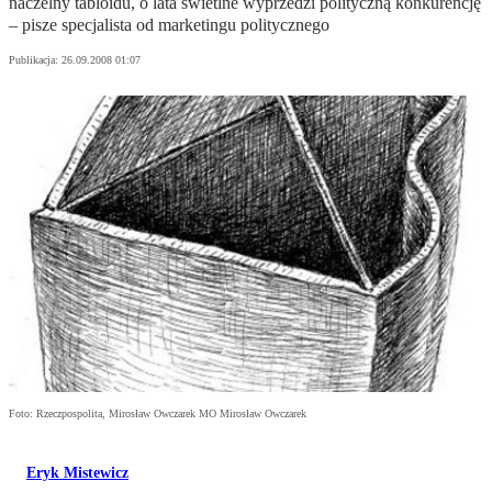
naczelny tabloidu, o lata świetlne wyprzedzi polityczną konkurencję
– pisze specjalista od marketingu politycznego
Publikacja:
26.09.2008 01:07
Foto: Rzeczpospolita, Mirosław Owczarek MO Mirosław Owczarek
Eryk Mistewicz