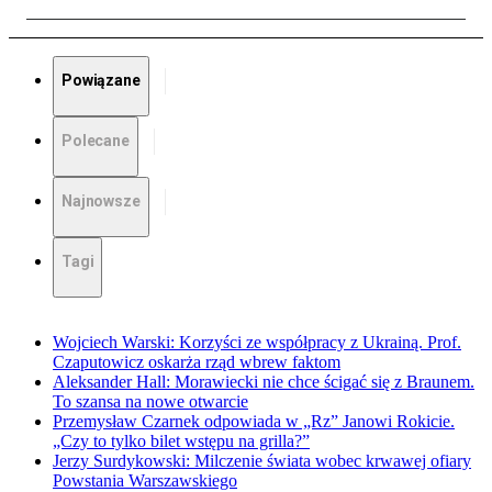
Powiązane
Polecane
Najnowsze
Tagi
Wojciech Warski: Korzyści ze współpracy z Ukrainą. Prof.
Czaputowicz oskarża rząd wbrew faktom
Aleksander Hall: Morawiecki nie chce ścigać się z Braunem.
To szansa na nowe otwarcie
Przemysław Czarnek odpowiada w „Rz” Janowi Rokicie.
„Czy to tylko bilet wstępu na grilla?”
Jerzy Surdykowski: Milczenie świata wobec krwawej ofiary
Powstania Warszawskiego