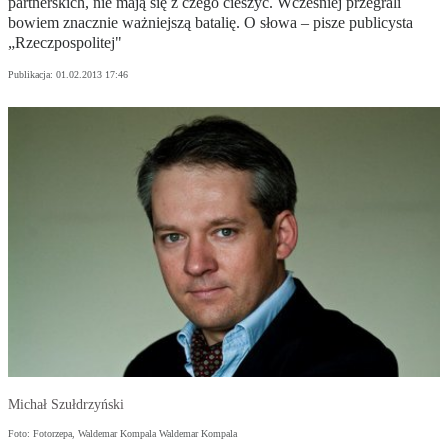
partnerskich, nie mają się z czego cieszyć. Wcześniej przegrali
bowiem znacznie ważniejszą batalię. O słowa – pisze publicysta
„Rzeczpospolitej"
Publikacja:
01.02.2013 17:46
Michał Szułdrzyński
Foto: Fotorzepa, Waldemar Kompala Waldemar Kompala