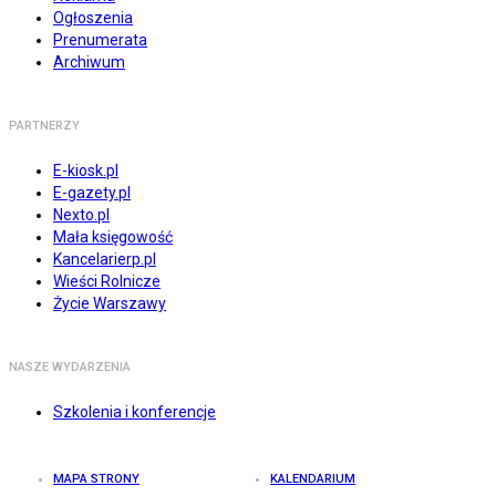
Ogłoszenia
Prenumerata
Archiwum
PARTNERZY
E-kiosk.pl
E-gazety.pl
Nexto.pl
Mała księgowość
Kancelarierp.pl
Wieści Rolnicze
Życie Warszawy
NASZE WYDARZENIA
Szkolenia i konferencje
MAPA STRONY
KALENDARIUM