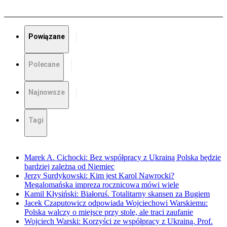
Powiązane
Polecane
Najnowsze
Tagi
Marek A. Cichocki: Bez współpracy z Ukrainą Polska będzie
bardziej zależna od Niemiec
Jerzy Surdykowski: Kim jest Karol Nawrocki?
Megalomańska impreza rocznicowa mówi wiele
Kamil Kłysiński: Białoruś. Totalitarny skansen za Bugiem
Jacek Czaputowicz odpowiada Wojciechowi Warskiemu:
Polska walczy o miejsce przy stole, ale traci zaufanie
Wojciech Warski: Korzyści ze współpracy z Ukrainą. Prof.