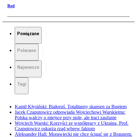
Red
Powiązane
Polecane
Najnowsze
Tagi
Kamil Kłysiński: Białoruś. Totalitarny skansen za Bugiem
Jacek Czaputowicz odpowiada Wojciechowi Warskiemu:
Polska walczy o miejsce przy stole, ale traci zaufanie
Wojciech Warski: Korzyści ze współpracy z Ukrainą. Prof.
Czaputowicz oskarża rząd wbrew faktom
Aleksander Hall: Morawiecki nie chce ścigać się z Braunem.