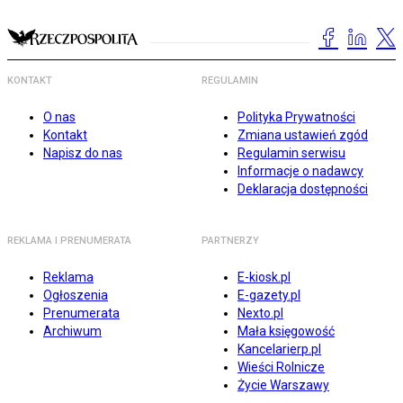
KONTAKT
REGULAMIN
O nas
Polityka Prywatności
Kontakt
Zmiana ustawień zgód
Napisz do nas
Regulamin serwisu
Informacje o nadawcy
Deklaracja dostępności
REKLAMA I PRENUMERATA
PARTNERZY
Reklama
E-kiosk.pl
Ogłoszenia
E-gazety.pl
Prenumerata
Nexto.pl
Archiwum
Mała księgowość
Kancelarierp.pl
Wieści Rolnicze
Życie Warszawy