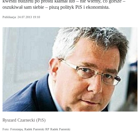
kwestii budżetu po prostu kłamał lub – nie wiemy, co gorsze –
oszukiwał sam siebie – piszą polityk PiS i ekonomista.
Publikacja:
24.07.2013 19:10
Ryszard Czarnecki (PiS)
Foto: Fotorzepa, Radek Pasterski RP Radek Pasterski