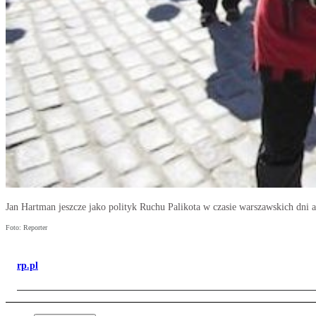
Jan Hartman jeszcze jako polityk Ruchu Palikota w czasie warszawskich dni
Foto: Reporter
rp.pl