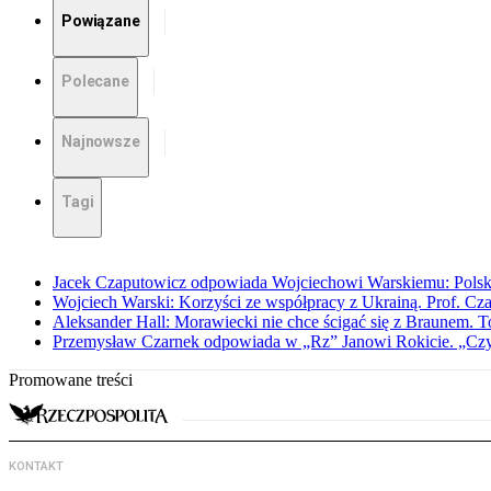
Powiązane
Polecane
Najnowsze
Tagi
Jacek Czaputowicz odpowiada Wojciechowi Warskiemu: Polska wa
Wojciech Warski: Korzyści ze współpracy z Ukrainą. Prof. C
Aleksander Hall: Morawiecki nie chce ścigać się z Braunem. T
Przemysław Czarnek odpowiada w „Rz” Janowi Rokicie. „Czy to
Promowane treści
KONTAKT