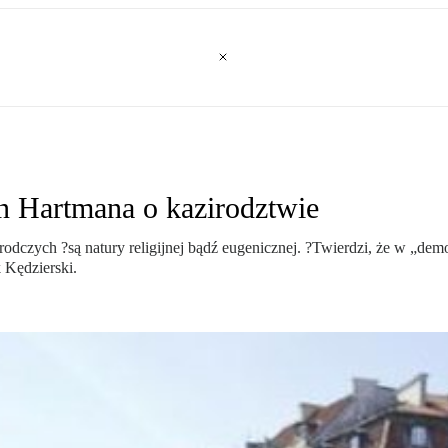
n Hartmana o kazirodztwie
odczych ?są natury religijnej bądź eugenicznej. ?Twierdzi, że w „dem
k Kędzierski.