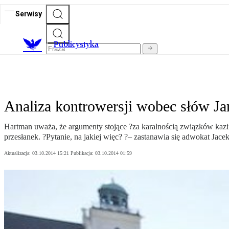
Serwisy
Publicystyka
Analiza kontrowersji wobec słów Ja
Hartman uważa, że argumenty stojące ?za karalnością związków kazir
przesłanek. ?Pytanie, na jakiej więc? ?– zastanawia się adwokat Jace
Aktualizacja:
03.10.2014 15:21
Publikacja:
03.10.2014 01:59