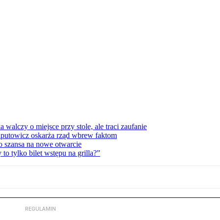
lczy o miejsce przy stole, ale traci zaufanie
zaputowicz oskarża rząd wbrew faktom
o szansa na nowe otwarcie
 tylko bilet wstępu na grilla?”
REGULAMIN