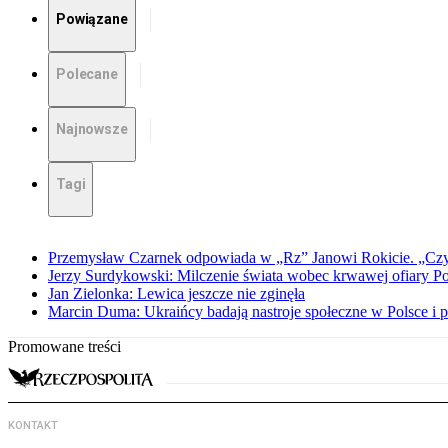
Powiązane
Polecane
Najnowsze
Tagi
Przemysław Czarnek odpowiada w „Rz” Janowi Rokicie. „Czy to
Jerzy Surdykowski: Milczenie świata wobec krwawej ofiary 
Jan Zielonka: Lewica jeszcze nie zginęła
Marcin Duma: Ukraińcy badają nastroje społeczne w Polsce i 
Promowane treści
KONTAKT