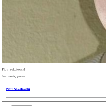
Piotr Sokołowski
Foto: materiały prasowe
Piotr Sokołowski