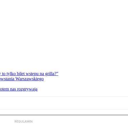
 tylko bilet wstępu na grilla?”
Powstania Warszawskiego
potem nas rozgrywają
REGULAMIN