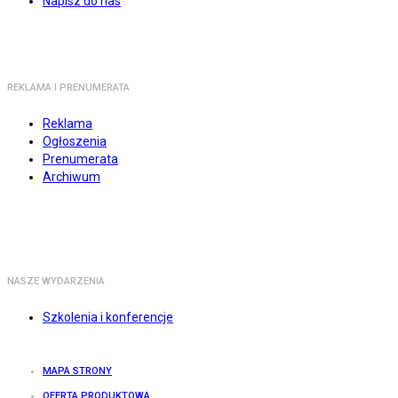
Napisz do nas
REKLAMA I PRENUMERATA
Reklama
Ogłoszenia
Prenumerata
Archiwum
NASZE WYDARZENIA
Szkolenia i konferencje
MAPA STRONY
OFERTA PRODUKTOWA