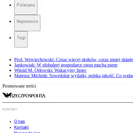
Polecane
Najnowsze
Tagi
Prof. Wojciechowski: Coraz więcej słoików, coraz mniej skład
Jankowiak: W globalnej gospodarce ogon macha psem
Witold M. Orłowski: Wakacyjny lipiec
Mateusz Michnik: Szwedzkie wydatki, polska jakość. Co wid
Promowane treści
KONTAKT
O nas
Kontakt