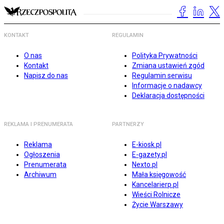
KONTAKT
REGULAMIN
O nas
Polityka Prywatności
Kontakt
Zmiana ustawień zgód
Napisz do nas
Regulamin serwisu
Informacje o nadawcy
Deklaracja dostępności
REKLAMA I PRENUMERATA
PARTNERZY
Reklama
E-kiosk.pl
Ogłoszenia
E-gazety.pl
Prenumerata
Nexto.pl
Archiwum
Mała księgowość
Kancelarierp.pl
Wieści Rolnicze
Życie Warszawy