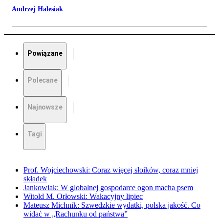
Andrzej Halesiak
Powiązane
Polecane
Najnowsze
Tagi
Prof. Wojciechowski: Coraz więcej słoików, coraz mniej
składek
Jankowiak: W globalnej gospodarce ogon macha psem
Witold M. Orłowski: Wakacyjny lipiec
Mateusz Michnik: Szwedzkie wydatki, polska jakość. Co
widać w „Rachunku od państwa”