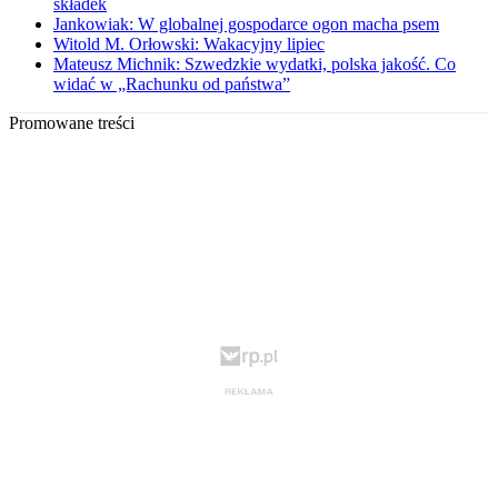
składek
Jankowiak: W globalnej gospodarce ogon macha psem
Witold M. Orłowski: Wakacyjny lipiec
Mateusz Michnik: Szwedzkie wydatki, polska jakość. Co
widać w „Rachunku od państwa”
Promowane treści