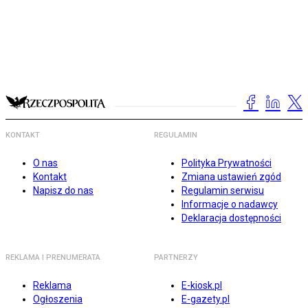
KONTAKT
REGULAMIN
O nas
Polityka Prywatności
Kontakt
Zmiana ustawień zgód
Napisz do nas
Regulamin serwisu
Informacje o nadawcy
Deklaracja dostępności
REKLAMA I PRENUMERATA
PARTNERZY
Reklama
E-kiosk.pl
Ogłoszenia
E-gazety.pl