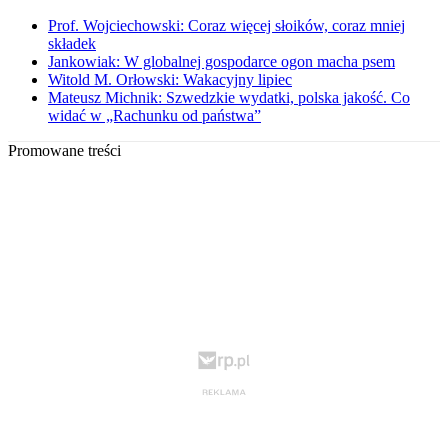
Prof. Wojciechowski: Coraz więcej słoików, coraz mniej
składek
Jankowiak: W globalnej gospodarce ogon macha psem
Witold M. Orłowski: Wakacyjny lipiec
Mateusz Michnik: Szwedzkie wydatki, polska jakość. Co
widać w „Rachunku od państwa”
Promowane treści