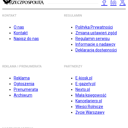
KONTAKT
REGULAMIN
O nas
Polityka Prywatności
Kontakt
Zmiana ustawień zgód
Napisz do nas
Regulamin serwisu
Informacje o nadawcy
Deklaracja dostępności
REKLAMA I PRENUMERATA
PARTNERZY
Reklama
E-kiosk.pl
Ogłoszenia
E-gazety.pl
Prenumerata
Nexto.pl
Archiwum
Mała księgowość
Kancelarierp.pl
Wieści Rolnicze
Życie Warszawy