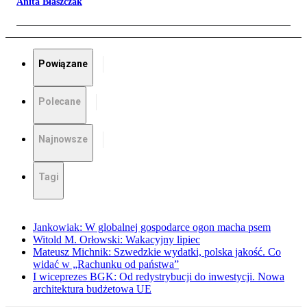
Anita Błaszczak
Powiązane
Polecane
Najnowsze
Tagi
Jankowiak: W globalnej gospodarce ogon macha psem
Witold M. Orłowski: Wakacyjny lipiec
Mateusz Michnik: Szwedzkie wydatki, polska jakość. Co
widać w „Rachunku od państwa”
I wiceprezes BGK: Od redystrybucji do inwestycji. Nowa
architektura budżetowa UE