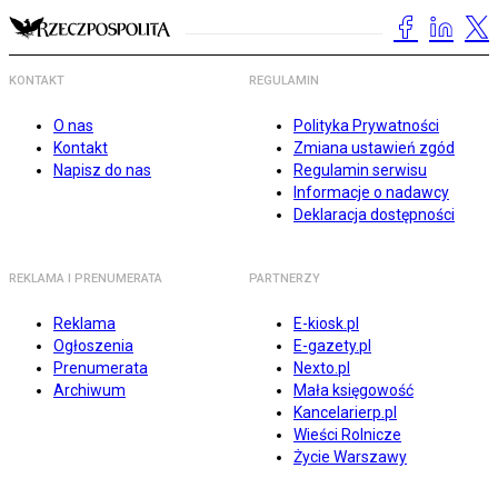
KONTAKT
REGULAMIN
O nas
Polityka Prywatności
Kontakt
Zmiana ustawień zgód
Napisz do nas
Regulamin serwisu
Informacje o nadawcy
Deklaracja dostępności
REKLAMA I PRENUMERATA
PARTNERZY
Reklama
E-kiosk.pl
Ogłoszenia
E-gazety.pl
Prenumerata
Nexto.pl
Archiwum
Mała księgowość
Kancelarierp.pl
Wieści Rolnicze
Życie Warszawy