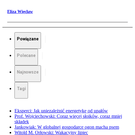
Eliza Więcław
Powiązane
Polecane
Najnowsze
Tagi
Eksperci: Jak uniezależnić energetykę od upałów
Prof. Wojciechowski: Coraz więcej słoików, coraz mniej
składek
Jankowiak: W globalnej gospodarce ogon macha psem
Witold M. Orłowski: Wakacyjny lipiec