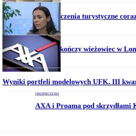
TURYSTYKA
Ubezpieczenia turystyczne cora
FINANSE
AXA dokończy wieżowiec w Lon
EKONOMIA
Wyniki portfeli modelowych UFK. III kwar
UBEZPIECZENIA
AXA i Proama pod skrzydłami