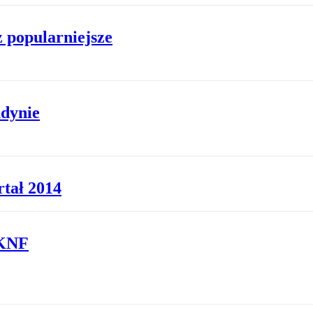
z popularniejsze
dynie
tał 2014
 KNF