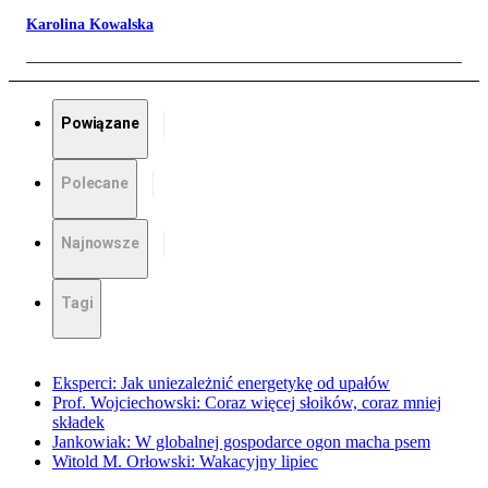
Karolina Kowalska
Powiązane
Polecane
Najnowsze
Tagi
Eksperci: Jak uniezależnić energetykę od upałów
Prof. Wojciechowski: Coraz więcej słoików, coraz mniej
składek
Jankowiak: W globalnej gospodarce ogon macha psem
Witold M. Orłowski: Wakacyjny lipiec