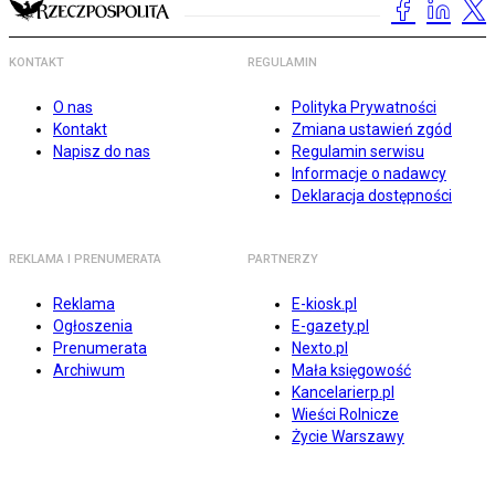
KONTAKT
REGULAMIN
O nas
Polityka Prywatności
Kontakt
Zmiana ustawień zgód
Napisz do nas
Regulamin serwisu
Informacje o nadawcy
Deklaracja dostępności
REKLAMA I PRENUMERATA
PARTNERZY
Reklama
E-kiosk.pl
Ogłoszenia
E-gazety.pl
Prenumerata
Nexto.pl
Archiwum
Mała księgowość
Kancelarierp.pl
Wieści Rolnicze
Życie Warszawy