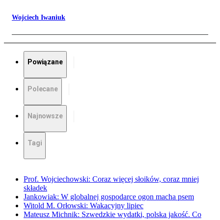
Wojciech Iwaniuk
Powiązane
Polecane
Najnowsze
Tagi
Prof. Wojciechowski: Coraz więcej słoików, coraz mniej
składek
Jankowiak: W globalnej gospodarce ogon macha psem
Witold M. Orłowski: Wakacyjny lipiec
Mateusz Michnik: Szwedzkie wydatki, polska jakość. Co