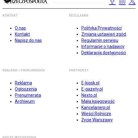
KONTAKT
REGULAMIN
O nas
Polityka Prywatności
Kontakt
Zmiana ustawień zgód
Napisz do nas
Regulamin serwisu
Informacje o nadawcy
Deklaracja dostępności
REKLAMA I PRENUMERATA
PARTNERZY
Reklama
E-kiosk.pl
Ogłoszenia
E-gazety.pl
Prenumerata
Nexto.pl
Archiwum
Mała księgowość
Kancelarierp.pl
Wieści Rolnicze
Życie Warszawy
NASZE WYDARZENIA