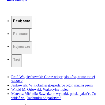
Powiązane
Polecane
Najnowsze
Tagi
Prof. Wojciechowski: Coraz więcej słoików, coraz mniej
składek
Jankowiak: W globalnej gospodarce ogon macha psem
Witold M. Orłowski: Wakacyjny lipiec
Mateusz Michnik: Szwedzkie wydatki, polska jakość. Co
widać w „Rachunku od państwa”