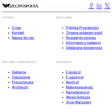
KONTAKT
REGULAMIN
O nas
Polityka Prywatności
Kontakt
Zmiana ustawień zgód
Napisz do nas
Regulamin serwisu
Informacje o nadawcy
Deklaracja dostępności
REKLAMA I PRENUMERATA
PARTNERZY
Reklama
E-kiosk.pl
Ogłoszenia
E-gazety.pl
Prenumerata
Nexto.pl
Archiwum
Mała księgowość
Kancelarierp.pl
Wieści Rolnicze
Życie Warszawy