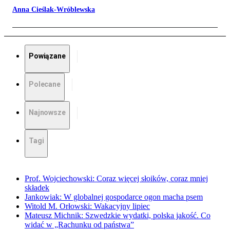
Anna Cieślak-Wróblewska
Powiązane
Polecane
Najnowsze
Tagi
Prof. Wojciechowski: Coraz więcej słoików, coraz mniej
składek
Jankowiak: W globalnej gospodarce ogon macha psem
Witold M. Orłowski: Wakacyjny lipiec
Mateusz Michnik: Szwedzkie wydatki, polska jakość. Co
widać w „Rachunku od państwa”