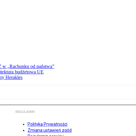
ać w „Rachunku od państwa”
hitektura budżetowa UE
ny Herakles
REGULAMIN
Polityka Prywatności
Zmiana ustawień zgód