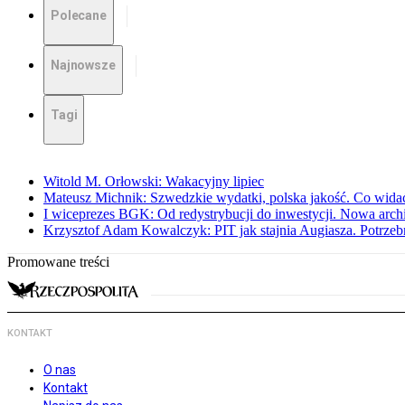
Polecane
Najnowsze
Tagi
Witold M. Orłowski: Wakacyjny lipiec
Mateusz Michnik: Szwedzkie wydatki, polska jakość. Co wid
I wiceprezes BGK: Od redystrybucji do inwestycji. Nowa arc
Krzysztof Adam Kowalczyk: PIT jak stajnia Augiasza. Potrzeb
Promowane treści
KONTAKT
O nas
Kontakt