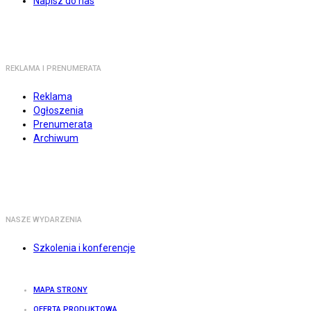
Napisz do nas
REKLAMA I PRENUMERATA
Reklama
Ogłoszenia
Prenumerata
Archiwum
NASZE WYDARZENIA
Szkolenia i konferencje
MAPA STRONY
OFERTA PRODUKTOWA